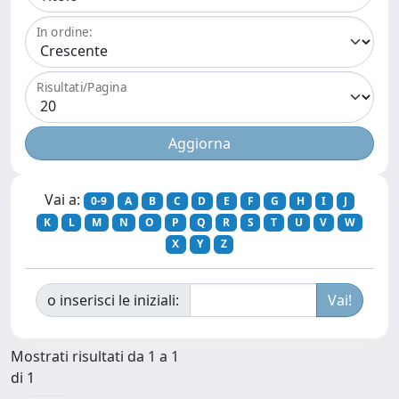
In ordine:
Risultati/Pagina
Vai a:
0-9
A
B
C
D
E
F
G
H
I
J
K
L
M
N
O
P
Q
R
S
T
U
V
W
X
Y
Z
o inserisci le iniziali:
Mostrati risultati da 1 a 1
di 1