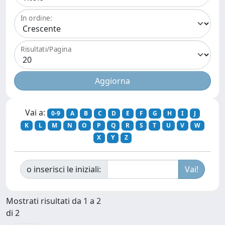
In ordine:
Risultati/Pagina
Vai a:
0-9
A
B
C
D
E
F
G
H
I
J
K
L
M
N
O
P
Q
R
S
T
U
V
W
X
Y
Z
o inserisci le iniziali:
Mostrati risultati da 1 a 2
di 2