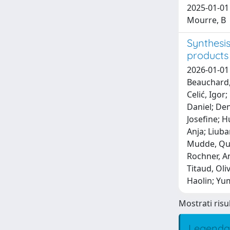
2025-01-01 
Mourre, B
Synthesi
products 
2026-01-01 
Beauchard, 
Celić, Igor
Daniel; Den
Josefine; H
Anja; Liuba
Mudde, Quin
Rochner, An
Titaud, Oli
Haolin; Yu
Mostrati risul
Legenda