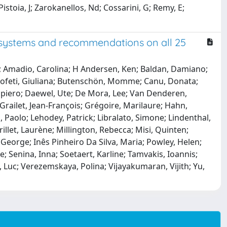
stoia, J; Zarokanellos, Nd; Cossarini, G; Remy, E;
g systems and recommendations on all 25
na; Amadio, Carolina; H Andersen, Ken; Baldan, Damiano;
 Profeti, Giuliana; Butenschön, Momme; Canu, Donata;
ianpiero; Daewel, Ute; De Mora, Lee; Van Denderen,
 Grailet, Jean-François; Grégoire, Marilaure; Hahn,
, Paolo; Lehodey, Patrick; Libralato, Simone; Lindenthal,
illet, Laurène; Millington, Rebecca; Misi, Quinten;
 George; Inês Pinheiro Da Silva, Maria; Powley, Helen;
; Senina, Inna; Soetaert, Karline; Tamvakis, Ioannis;
, Luc; Verezemskaya, Polina; Vijayakumaran, Vijith; Yu,