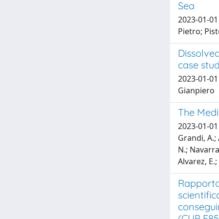
Sea
2023-01-01 
Pietro; Pis
Dissolved
case stu
2023-01-01 
Gianpiero
The Medi
2023-01-01 C
Grandi, A.; 
N.; Navarra,
Alvarez, E.
Rapporto 
scientifi
conseguim
(CUP F85B