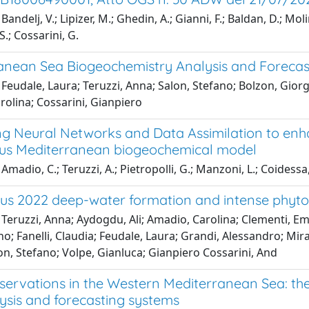
andelj, V.; Lipizer, M.; Ghedin, A.; Gianni, F.; Baldan, D.; Mol
S.; Cossarini, G.
anean Sea Biogeochemistry Analysis and Forecas
Feudale, Laura; Teruzzi, Anna; Salon, Stefano; Bolzon, Giorgio
olina; Cossarini, Gianpiero
g Neural Networks and Data Assimilation to enhan
us Mediterranean biogeochemical model
Amadio, C.; Teruzzi, A.; Pietropolli, G.; Manzoni, L.; Coidessa,
s 2022 deep-water formation and intense phyto
Teruzzi, Anna; Aydogdu, Ali; Amadio, Carolina; Clementi, Ema
o; Fanelli, Claudia; Feudale, Laura; Grandi, Alessandro; Mirag
n, Stefano; Volpe, Gianluca; Gianpiero Cossarini, And
bservations in the Western Mediterranean Sea: th
ysis and forecasting systems