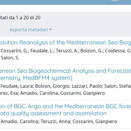
tati da 1 a 20 di 20
esporta metadati
olution Reanalysis of the Mediterranean Sea Bio
ossarini, G.; Feudale, L.; Teruzzi, A.; Bolzon, G.; Coidessa, G.;
 Salon, S.
anean Sea Biogeochemical Analysis and Forecast
emistry, MedBFM4 system)
Feudale, Laura; Bolzon, Giorgio; Lazzari, Paolo; Salon, Stefa
rez, Eva; Amadio, Carolina; Cossarini, Gianpiero
ion of BGC-Argo and the Mediterranean BGC fore
ata quality assessment and assimilation
Amadio, Carolina; Teruzzi, Anna; Cossarini, Gianpiero