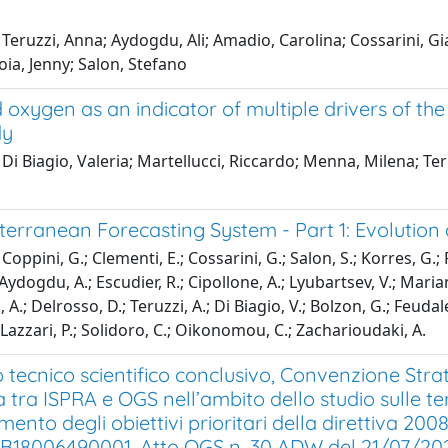
Teruzzi, Anna; Aydogdu, Ali; Amadio, Carolina; Cossarini, Gi
toia, Jenny; Salon, Stefano
 oxygen as an indicator of multiple drivers of th
dy
Di Biagio, Valeria; Martellucci, Riccardo; Menna, Milena; Ter
terranean Forecasting System - Part 1: Evolutio
oppini, G.; Clementi, E.; Cossarini, G.; Salon, S.; Korres, G.; Ra
Aydogdu, A.; Escudier, R.; Cipollone, A.; Lyubartsev, V.; Mariani
 A.; Delrosso, D.; Teruzzi, A.; Di Biagio, V.; Bolzon, G.; Feudal
; Lazzari, P.; Solidoro, C.; Oikonomou, C.; Zacharioudaki, A.
tecnico scientifico conclusivo, Convenzione Stra
ca tra ISPRA e OGS nell’ambito dello studio sulle te
ento degli obiettivi prioritari della direttiva 20
18006490001, Atto OGS n. 30 ADW del 21/07/2021),