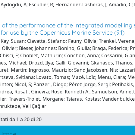
Aydogdu, A; Escudier, R; Hernandez-Lasheras, J; Amadio, C; Pi
s of the performance of the integrated modellin
for use by the Copernicus Marine Service (9.1)
Kay, Susan; Ciavatta, Stefano; Fauny, Olivia; Trenkel, Vere
Olivier; Bieser, Johannes; Bonino, Giulia; Braga, Federica;
; Chisci, F; Choblet, Mathurin; Conchon, Anna; Cossarini, G
es, Michael; Drozd, Ilya; Galli, Giovanni; Gkanasos, Thanos;
uret, Martin; Ingrosso, Maurizio; Sand Jacobsen, Nis; Lazzari
rtseva, Svitlana; Lovato, Tomas; Macé, Loïc; Menu, Clara; Mer
ten; Nicol, S; Panzeri, Diego; Pérez-Jorge, Sergi; Petihakis,
drea; Rosati, Ginevra; Rose, Kenneth A.; Samuelson, Annette
vier; Travers-Trolet, Morgane; Tsiaras, Kostas; Vandenbulcke
mruktepe, Veli Çağlar
tati da 1 a 20 di 20
 icone