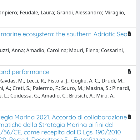
anpiero; Feudale, Laura; Grandi, Alessandro; Miraglio,
e marine ecosystem: the southern Adriatic Sea
uzzi, Anna; Amadio, Carolina; Mauri, Elena; Cossarini,
n and performance
vdas, M.; Lecci, R.; Pistoia, J.; Goglio, A. C.; Drudi, M.;
, A.; Creti, S.; Palermo, F.; Scuro, M.; Masina, S.; Pinardi,
e, L.; Coidessa, G.; Amadio, C.; Brosich, A.; Miro, A.;
tegia Marina 2021, Accordo di collaborazione
matiche della Strategia Marina ai fini del
08/56/CE, come recepita dal D.Lgs. 190/2010
 Parte 1, Descrittore 5 - Eutrofizzazione