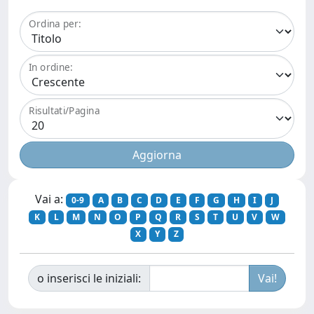
Ordina per:
In ordine:
Risultati/Pagina
Vai a:
0-9
A
B
C
D
E
F
G
H
I
J
K
L
M
N
O
P
Q
R
S
T
U
V
W
X
Y
Z
o inserisci le iniziali: