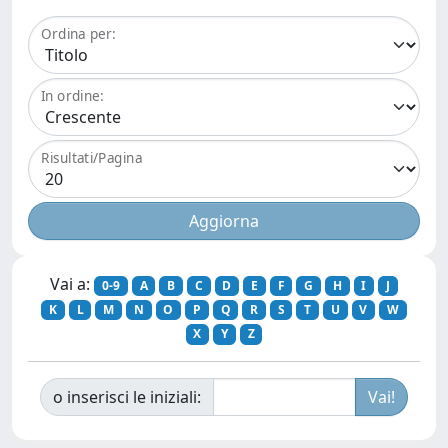
Ordina per:
In ordine:
Risultati/Pagina
Vai a:
0-9
A
B
C
D
E
F
G
H
I
J
K
L
M
N
O
P
Q
R
S
T
U
V
W
X
Y
Z
o inserisci le iniziali: