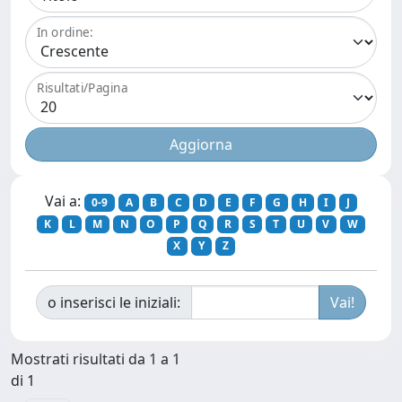
In ordine:
Risultati/Pagina
Vai a:
0-9
A
B
C
D
E
F
G
H
I
J
K
L
M
N
O
P
Q
R
S
T
U
V
W
X
Y
Z
o inserisci le iniziali:
Mostrati risultati da 1 a 1
di 1