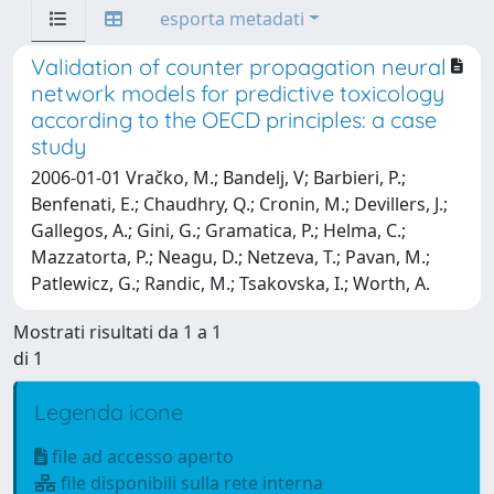
esporta metadati
Validation of counter propagation neural
network models for predictive toxicology
according to the OECD principles: a case
study
2006-01-01 Vračko, M.; Bandelj, V; Barbieri, P.;
Benfenati, E.; Chaudhry, Q.; Cronin, M.; Devillers, J.;
Gallegos, A.; Gini, G.; Gramatica, P.; Helma, C.;
Mazzatorta, P.; Neagu, D.; Netzeva, T.; Pavan, M.;
Patlewicz, G.; Randic, M.; Tsakovska, I.; Worth, A.
Mostrati risultati da 1 a 1
di 1
Legenda icone
file ad accesso aperto
file disponibili sulla rete interna