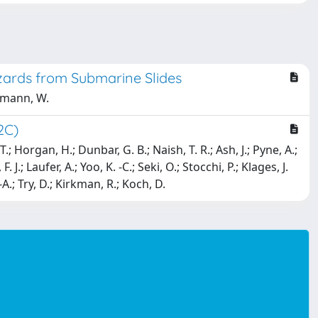
azards from Submarine Slides
ckmann, W.
2C)
; Horgan, H.; Dunbar, G. B.; Naish, T. R.; Ash, J.; Pyne, A.;
; Laufer, A.; Yoo, K. -C.; Seki, O.; Stocchi, P.; Klages, J.
 -A.; Try, D.; Kirkman, R.; Koch, D.