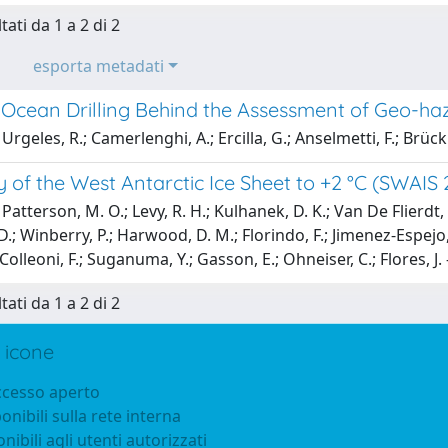
tati da 1 a 2 di 2
esporta metadati
ic Ocean Drilling Behind the Assessment of Geo-h
Urgeles, R.; Camerlenghi, A.; Ercilla, G.; Anselmetti, F.; Brü
ty of the West Antarctic Ice Sheet to +2 °C (SWAIS 
atterson, M. O.; Levy, R. H.; Kulhanek, D. K.; Van De Flierdt, T.
 Winberry, P.; Harwood, D. M.; Florindo, F.; Jimenez-Espejo, F. J.
I.; Colleoni, F.; Suganuma, Y.; Gasson, E.; Ohneiser, C.; Flores, J.
tati da 1 a 2 di 2
 icone
accesso aperto
ponibili sulla rete interna
onibili agli utenti autorizzati