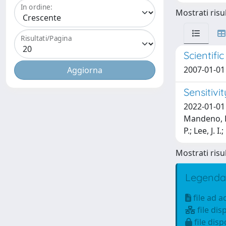
In ordine:
Mostrati risul
Risultati/Pagina
Scientif
2007-01-01 
Sensitivi
2022-01-01 P
Mandeno, D.;
P.; Lee, J. 
Mostrati risul
Legenda
file ad 
file dis
file disp