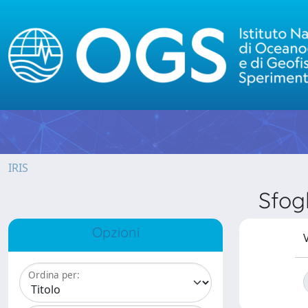
IRIS
Sfog
Opzioni
V
Ordina per: