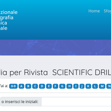
Home
Sfo
lia per Rivista SCIENTIFIC DRI
ai a:
0-9
A
B
C
D
E
F
G
H
I
J
K
L
M
N
o inserisci le iniziali: