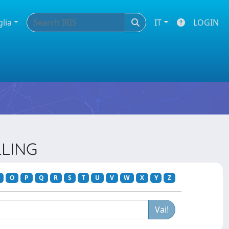
glia
IT
LOGIN
LLING
O
P
Q
R
S
T
U
V
W
X
Y
Z