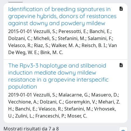
Identification of breeding signatures in
grapevine hybrids, donors of resistances
against downy and powdery mildew
2015-01-01 Vezzulli, S.; Peressotti, E.; Banchi, E.;
Dolzani, C.; Micheli, S.; Stefanini, M.; Salamini, F.;
Velasco, R.; Riaz, S.; Walker, M. A.; Reisch, B. I.; Van
De Weg, W. E.; Bink, M. C.
The Rpv3-3 haplotype and stilbenoid
induction mediate downy mildew
resistance in a grapevine interspecific
population
2019-01-01 Vezzulli, S.; Malacarne, G.; Masuero, D.;
Vecchione, A.; Dolzani, C.; Goremykin, V.; Mehari, Z.
H.; Banchi, E.; Velasco, R.; Stefanini, M.; Vrhovsek,
U.; Zulini, L.; Franceschi, P.; Moser, C.
Mostrati risultati da 7 a 8