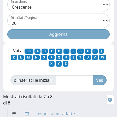
In ordine:
Risultati/Pagina
Vai a:
0-9
A
B
C
D
E
F
G
H
I
J
K
L
M
N
O
P
Q
R
S
T
U
V
W
X
Y
Z
o inserisci le iniziali:
Mostrati risultati da 7 a 8
di 8
esporta metadati