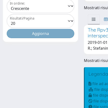
In ordine:
Mostrati risul
Risultati/Pagina
The Rpv3
interspec
2019-01-01 
R.; Stefanin
Mostrati risul
Legenda
file ad 
file dis
file disp
file disp
file sot