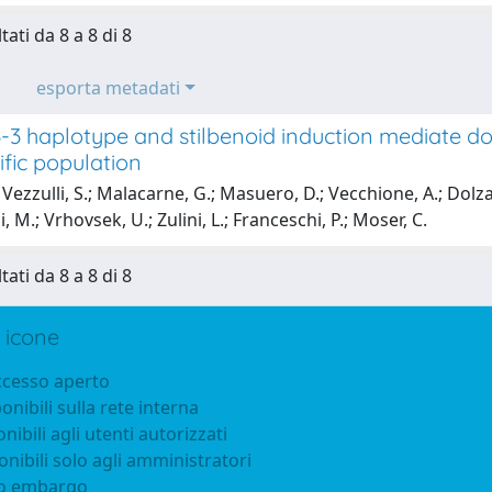
tati da 8 a 8 di 8
esporta metadati
-3 haplotype and stilbenoid induction mediate d
ific population
Vezzulli, S.; Malacarne, G.; Masuero, D.; Vecchione, A.; Dolzan
i, M.; Vrhovsek, U.; Zulini, L.; Franceschi, P.; Moser, C.
tati da 8 a 8 di 8
 icone
accesso aperto
ponibili sulla rete interna
onibili agli utenti autorizzati
onibili solo agli amministratori
to embargo