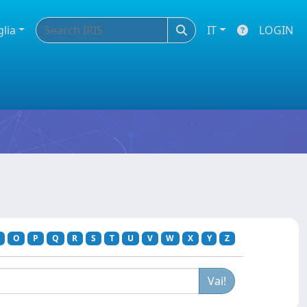
glia
IT
LOGIN
O
P
Q
R
S
T
U
V
W
X
Y
Z