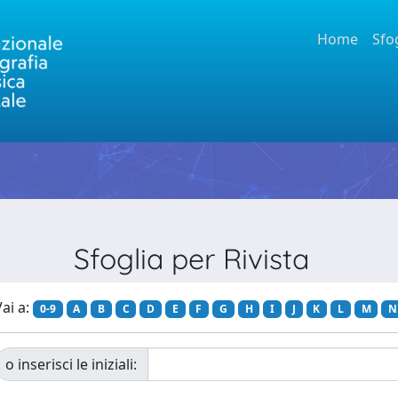
Home
Sfo
Sfoglia per Rivista
ai a:
0-9
A
B
C
D
E
F
G
H
I
J
K
L
M
N
o inserisci le iniziali: