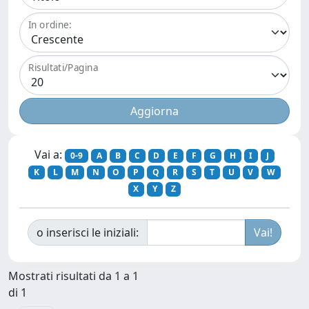
In ordine:
Risultati/Pagina
Vai a:
0-9
A
B
C
D
E
F
G
H
I
J
K
L
M
N
O
P
Q
R
S
T
U
V
W
X
Y
Z
o inserisci le iniziali:
Mostrati risultati da 1 a 1
di 1