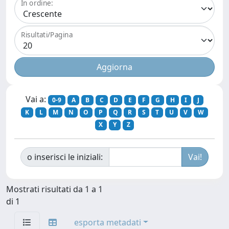
In ordine:
Risultati/Pagina
Vai a:
0-9
A
B
C
D
E
F
G
H
I
J
K
L
M
N
O
P
Q
R
S
T
U
V
W
X
Y
Z
o inserisci le iniziali:
Mostrati risultati da 1 a 1
di 1
esporta metadati