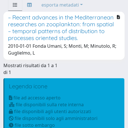
esporta metadati
– Recent advances in the Mediterranean
researches on zooplankton: from spatial
– temporal patterns of distribution to
processes oriented studies.
2010-01-01 Fonda Umani, S; Monti, M; Minutolo, R;
Guglielmo, L
Mostrati risultati da 1 a 1
di 1
Legenda icone
file ad accesso aperto
file disponibili sulla rete interna
file disponibili agli utenti autorizzati
file disponibili solo agli amministratori
file sotto embargo