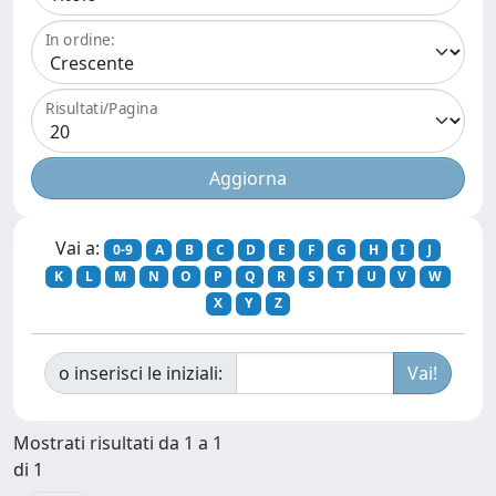
In ordine:
Risultati/Pagina
Vai a:
0-9
A
B
C
D
E
F
G
H
I
J
K
L
M
N
O
P
Q
R
S
T
U
V
W
X
Y
Z
o inserisci le iniziali:
Mostrati risultati da 1 a 1
di 1