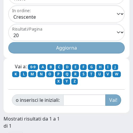
In ordine:
Risultati/Pagina
Vai a:
0-9
A
B
C
D
E
F
G
H
I
J
K
L
M
N
O
P
Q
R
S
T
U
V
W
X
Y
Z
o inserisci le iniziali:
Mostrati risultati da 1 a 1
di 1