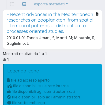
esporta metadati
– Recent advances in the Mediterranean
researches on zooplankton: from spatial
– temporal patterns of distribution to
processes oriented studies.
2010-01-01 Fonda Umani, S; Monti, M; Minutolo, R;
Guglielmo, L
Mostrati risultati da 1 a 1
di 1
Legenda icone
file ad accesso aperto
file disponibili sulla rete interna
file disponibili agli utenti autorizzati
file disponibili solo agli amministratori
file sotto embargo