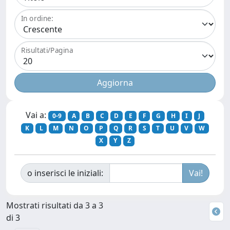
In ordine:
Risultati/Pagina
Vai a:
0-9
A
B
C
D
E
F
G
H
I
J
K
L
M
N
O
P
Q
R
S
T
U
V
W
X
Y
Z
o inserisci le iniziali:
Mostrati risultati da 3 a 3
di 3