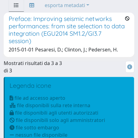
esporta metadati
Preface: Improving seismic networks
performances: from site selection to data
integration (EGU2014 SM1.2/GI3.7
session)
2015-01-01 Pesaresi, D.; Clinton, J.; Pedersen, H.
Mostrati risultati da 3 a 3
di 3
Legenda icone
file ad accesso aperto
file disponibili sulla rete interna
file disponibili agli utenti autorizzati
file disponibili solo agli amministratori
file sotto embargo
nessun file disponibile