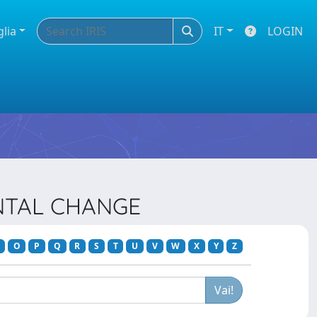
glia
IT
LOGIN
ENTAL CHANGE
O
P
Q
R
S
T
U
V
W
X
Y
Z