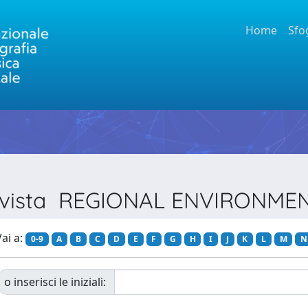
Home
Sfo
 Rivista REGIONAL ENVIRONM
ai a:
0-9
A
B
C
D
E
F
G
H
I
J
K
L
M
N
o inserisci le iniziali: