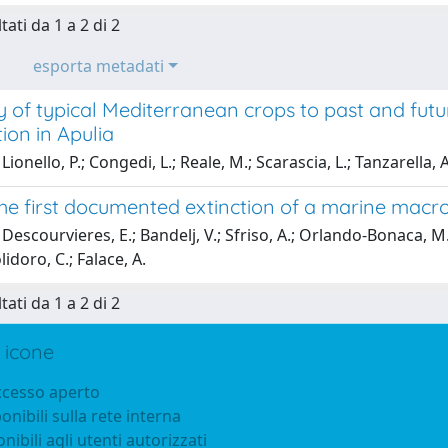
tati da 1 a 2 di 2
esporta metadati
ty of typical Mediterranean crops to past and fu
tion in Apulia
ionello, P.; Congedi, L.; Reale, M.; Scarascia, L.; Tanzarella, A
he first documented extinction of a marine macr
escourvieres, E.; Bandelj, V.; Sfriso, A.; Orlando-Bonaca, M.; Ma
lidoro, C.; Falace, A.
tati da 1 a 2 di 2
 icone
accesso aperto
ponibili sulla rete interna
onibili agli utenti autorizzati