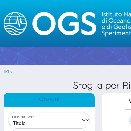
IRIS
Sfoglia per
Opzioni
V
Ordina per: