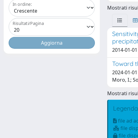
In ordine:
Mostrati risul
Risultati/Pagina
Sensitivi
precipita
2014-01-01 L
Toward t
2024-01-01 D
Moro, I.; So
Mostrati risul
Legenda
file ad 
file dis
file disp