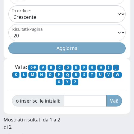
In ordine:
Risultati/Pagina
Vai a:
0-9
A
B
C
D
E
F
G
H
I
J
K
L
M
N
O
P
Q
R
S
T
U
V
W
X
Y
Z
o inserisci le iniziali:
Mostrati risultati da 1 a 2
di 2