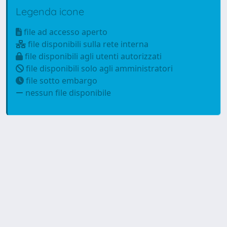
Legenda icone
file ad accesso aperto
file disponibili sulla rete interna
file disponibili agli utenti autorizzati
file disponibili solo agli amministratori
file sotto embargo
nessun file disponibile
Powered by
IRIS
-
about IRIS
-