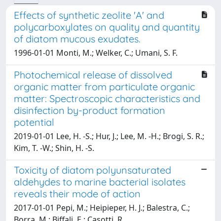
Effects of synthetic zeolite 'A' and
polycarboxylates on quality and quantity
of diatom mucous exudates.
1996-01-01 Monti, M.; Welker, C.; Umani, S. F.
Photochemical release of dissolved
organic matter from particulate organic
matter: Spectroscopic characteristics and
disinfection by-product formation
potential
2019-01-01 Lee, H. -S.; Hur, J.; Lee, M. -H.; Brogi, S. R.;
Kim, T. -W.; Shin, H. -S.
Toxicity of diatom polyunsaturated
aldehydes to marine bacterial isolates
reveals their mode of action
2017-01-01 Pepi, M.; Heipieper, H. J.; Balestra, C.;
Borra, M.; Biffali, E.; Casotti, R.