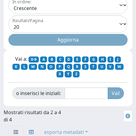
In ordine:
Risultati/Pagina
Vai a:
0-9
A
B
C
D
E
F
G
H
I
J
K
L
M
N
O
P
Q
R
S
T
U
V
W
X
Y
Z
o inserisci le iniziali:
Mostrati risultati da 2 a 4
di 4
esporta metadati