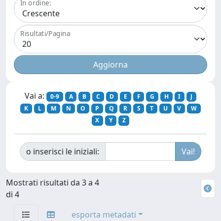
In ordine:
Risultati/Pagina
Vai a:
0-9
A
B
C
D
E
F
G
H
I
J
K
L
M
N
O
P
Q
R
S
T
U
V
W
X
Y
Z
o inserisci le iniziali:
Mostrati risultati da 3 a 4
di 4
esporta metadati