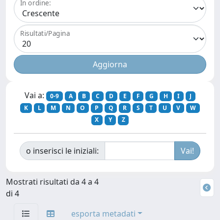
In ordine:
Risultati/Pagina
Vai a:
0-9
A
B
C
D
E
F
G
H
I
J
K
L
M
N
O
P
Q
R
S
T
U
V
W
X
Y
Z
o inserisci le iniziali:
Mostrati risultati da 4 a 4
di 4
esporta metadati