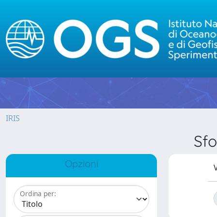
IRIS
Sfo
Opzioni
V
Ordina per: