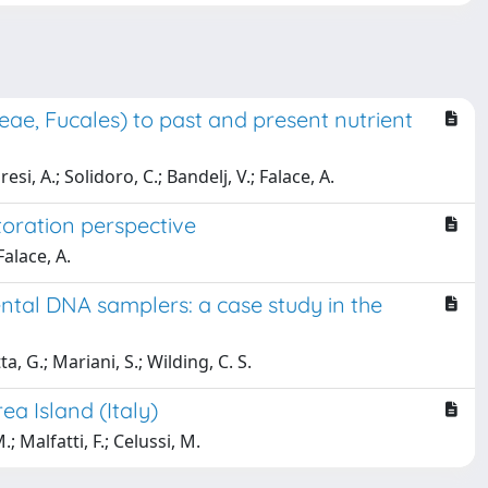
ae, Fucales) to past and present nutrient
si, A.; Solidoro, C.; Bandelj, V.; Falace, A.
storation perspective
Falace, A.
tal DNA samplers: a case study in the
a, G.; Mariani, S.; Wilding, C. S.
a Island (Italy)
.; Malfatti, F.; Celussi, M.