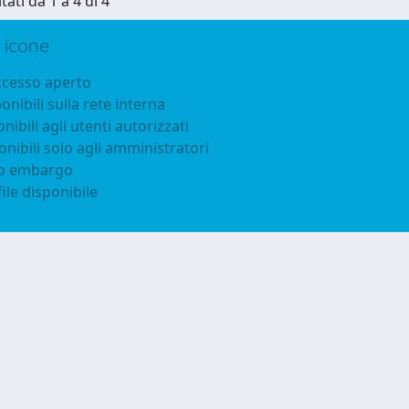
tati da 1 a 4 di 4
 icone
accesso aperto
ponibili sulla rete interna
onibili agli utenti autorizzati
onibili solo agli amministratori
to embargo
ile disponibile