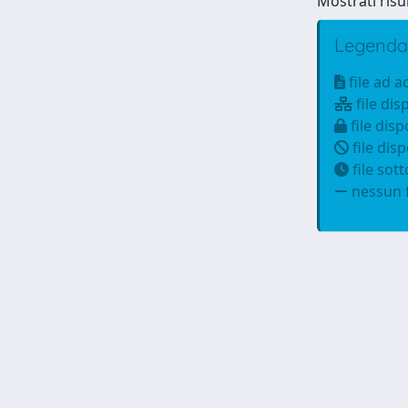
Mostrati risul
Legenda
file ad 
file dis
file disp
file disp
file sot
nessun f
Powered by
IRIS
-
about IRIS
-
Utilizzo dei cookie