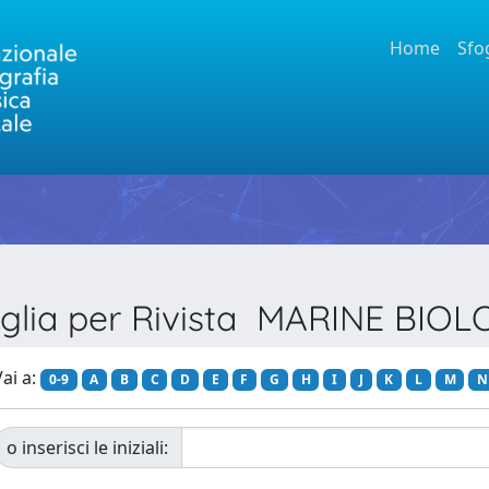
Home
Sfo
glia per Rivista MARINE BIOL
ai a:
0-9
A
B
C
D
E
F
G
H
I
J
K
L
M
N
o inserisci le iniziali: