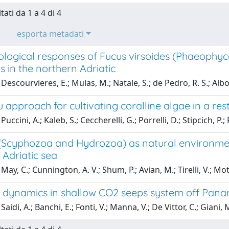
tati da 1 a 4 di 4
esporta metadati
logical responses of Fucus virsoides (Phaeophyce
s in the northern Adriatic
escourvieres, E.; Mulas, M.; Natale, S.; de Pedro, R. S.; Albore
u approach for cultivating coralline algae in a re
uccini, A.; Kaleb, S.; Ceccherelli, G.; Porrelli, D.; Stipcich, P.; 
h (Scyphozoa and Hydrozoa) as natural environmen
Adriatic sea
ay, C.; Cunnington, A. V.; Shum, P.; Avian, M.; Tirelli, V.; Mott
 dynamics in shallow CO2 seeps system off Panare
aidi, A.; Banchi, E.; Fonti, V.; Manna, V.; De Vittor, C.; Giani, M