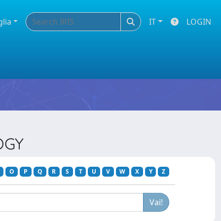
glia
IT
LOGIN
OGY
O
P
Q
R
S
T
U
V
W
X
Y
Z