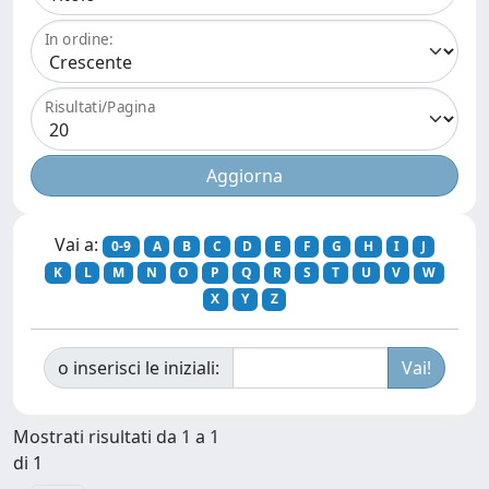
In ordine:
Risultati/Pagina
Vai a:
0-9
A
B
C
D
E
F
G
H
I
J
K
L
M
N
O
P
Q
R
S
T
U
V
W
X
Y
Z
o inserisci le iniziali:
Mostrati risultati da 1 a 1
di 1