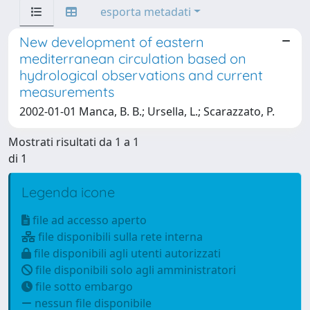
esporta metadati
New development of eastern
mediterranean circulation based on
hydrological observations and current
measurements
2002-01-01 Manca, B. B.; Ursella, L.; Scarazzato, P.
Mostrati risultati da 1 a 1
di 1
Legenda icone
file ad accesso aperto
file disponibili sulla rete interna
file disponibili agli utenti autorizzati
file disponibili solo agli amministratori
file sotto embargo
nessun file disponibile