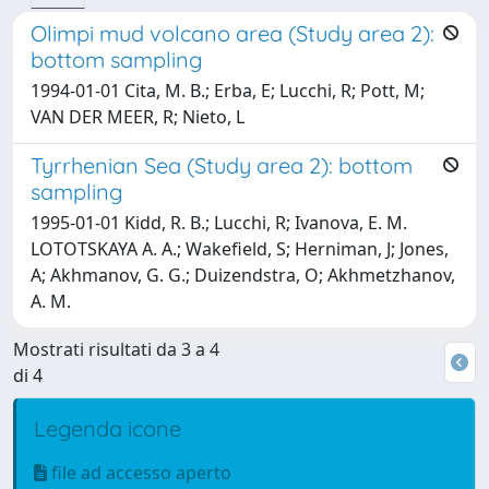
Olimpi mud volcano area (Study area 2):
bottom sampling
1994-01-01 Cita, M. B.; Erba, E; Lucchi, R; Pott, M;
VAN DER MEER, R; Nieto, L
Tyrrhenian Sea (Study area 2): bottom
sampling
1995-01-01 Kidd, R. B.; Lucchi, R; Ivanova, E. M.
LOTOTSKAYA A. A.; Wakefield, S; Herniman, J; Jones,
A; Akhmanov, G. G.; Duizendstra, O; Akhmetzhanov,
A. M.
Mostrati risultati da 3 a 4
di 4
Legenda icone
file ad accesso aperto