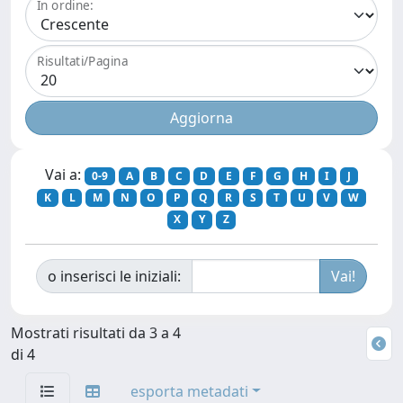
In ordine:
Risultati/Pagina
Vai a:
0-9
A
B
C
D
E
F
G
H
I
J
K
L
M
N
O
P
Q
R
S
T
U
V
W
X
Y
Z
o inserisci le iniziali:
Mostrati risultati da 3 a 4
di 4
esporta metadati