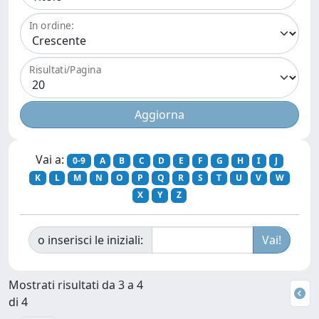
In ordine:
Risultati/Pagina
Vai a:
0-9
A
B
C
D
E
F
G
H
I
J
K
L
M
N
O
P
Q
R
S
T
U
V
W
X
Y
Z
o inserisci le iniziali:
Mostrati risultati da 3 a 4
di 4