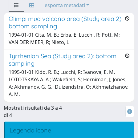
esporta metadati
Olimpi mud volcano area (Study area 2):
bottom sampling
1994-01-01 Cita, M. B.; Erba, E; Lucchi, R; Pott, M;
VAN DER MEER, R; Nieto, L
Tyrrhenian Sea (Study area 2): bottom
sampling
1995-01-01 Kidd, R. B.; Lucchi, R; Ivanova, E. M.
LOTOTSKAYA A. A.; Wakefield, S; Herniman, J; Jones,
A; Akhmanov, G. G.; Duizendstra, O; Akhmetzhanov,
A. M.
Mostrati risultati da 3 a 4
di 4
Legenda icone