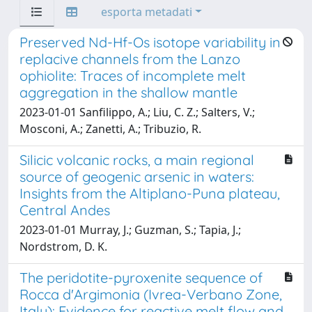
esporta metadati
Preserved Nd-Hf-Os isotope variability in
replacive channels from the Lanzo
ophiolite: Traces of incomplete melt
aggregation in the shallow mantle
2023-01-01 Sanfilippo, A.; Liu, C. Z.; Salters, V.;
Mosconi, A.; Zanetti, A.; Tribuzio, R.
Silicic volcanic rocks, a main regional
source of geogenic arsenic in waters:
Insights from the Altiplano-Puna plateau,
Central Andes
2023-01-01 Murray, J.; Guzman, S.; Tapia, J.;
Nordstrom, D. K.
The peridotite-pyroxenite sequence of
Rocca d'Argimonia (Ivrea-Verbano Zone,
Italy): Evidence for reactive melt flow and