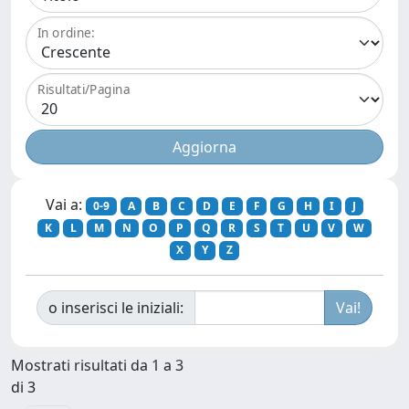
In ordine:
Risultati/Pagina
Vai a:
0-9
A
B
C
D
E
F
G
H
I
J
K
L
M
N
O
P
Q
R
S
T
U
V
W
X
Y
Z
o inserisci le iniziali:
Mostrati risultati da 1 a 3
di 3