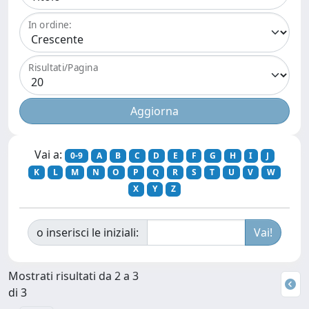
In ordine:
Risultati/Pagina
Vai a:
0-9
A
B
C
D
E
F
G
H
I
J
K
L
M
N
O
P
Q
R
S
T
U
V
W
X
Y
Z
o inserisci le iniziali:
Mostrati risultati da 2 a 3
di 3