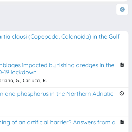
rtia clausi (Copepoda, Calanoida) in the Gulf
mblages impacted by fishing dredges in the
ID-19 lockdown
priano, G.; Carlucci, R.
en and phosphorus in the Northern Adriatic
ing of an artificial barrier? Answers from a