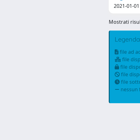
2021-01-01 
Mostrati risul
Legenda
file ad 
file dis
file disp
file disp
file sot
nessun f