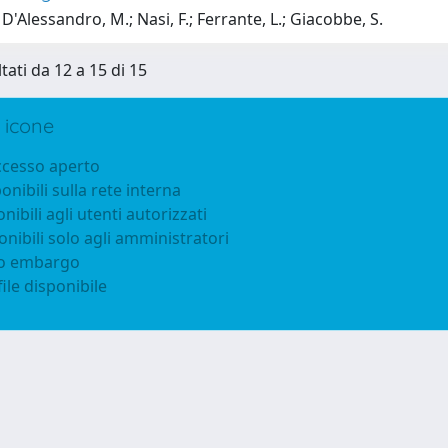
D'Alessandro, M.; Nasi, F.; Ferrante, L.; Giacobbe, S.
tati da 12 a 15 di 15
 icone
accesso aperto
ponibili sulla rete interna
onibili agli utenti autorizzati
onibili solo agli amministratori
to embargo
ile disponibile