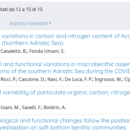
tati da 12 a 15 di 15
esporta metadati
variations in carbon and nitrogen content of Aca
e (Northern Adriatic Sea)
Cataletto, B.; Fonda Umani, S.
l and functional variations in macrobenthic asse
toms of the southern Adriatic Sea during the COV
icci, P.; Cascione, D.; Nasi, F.; De Luca, F. P.; Ingrosso, M.; Ci
variability of particulate organic carbon, nitrog
iani, M.; Savelli, F.; Boldrin, A.
ogical and functional changes follow the position
nvestigation on soft bottom benthic communities