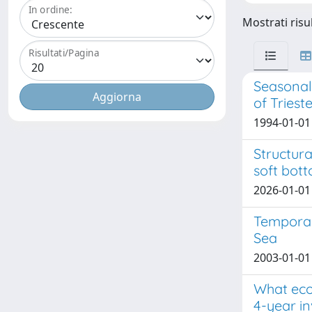
In ordine:
Mostrati risul
Risultati/Pagina
Seasonal 
of Triest
1994-01-01 
Structura
soft bot
2026-01-01 R
Temporal 
Sea
2003-01-01 G
What ecol
4-year i