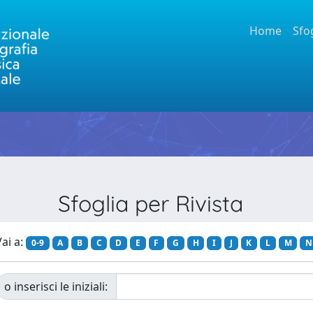
Home
Sfo
Sfoglia per Rivista
ai a:
0-9
A
B
C
D
E
F
G
H
I
J
K
L
M
N
o inserisci le iniziali: