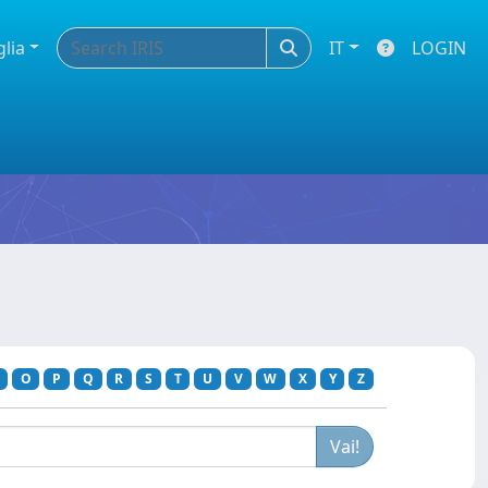
glia
IT
LOGIN
O
P
Q
R
S
T
U
V
W
X
Y
Z