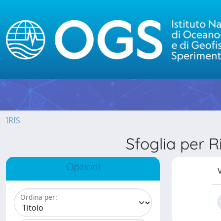
IRIS
Sfoglia per
Opzioni
V
Ordina per: