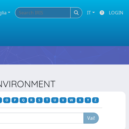
glia
IT
LOGIN
 ENVIRONMENT
O
P
Q
R
S
T
U
V
W
X
Y
Z