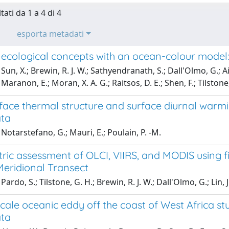
tati da 1 a 4 di 4
esporta metadati
 ecological concepts with an ocean-colour model:
un, X.; Brewin, R. J. W.; Sathyendranath, S.; Dall'Olmo, G.; Air
Maranon, E.; Moran, X. A. G.; Raitsos, D. E.; Shen, F.; Tilstone
ace thermal structure and surface diurnal warming
ata
Notarstefano, G.; Mauri, E.; Poulain, P. -M.
ric assessment of OLCI, VIIRS, and MODIS using 
Meridional Transect
ardo, S.; Tilstone, G. H.; Brewin, R. J. W.; Dall'Olmo, G.; Lin, J.
cale oceanic eddy off the coast of West Africa st
ata