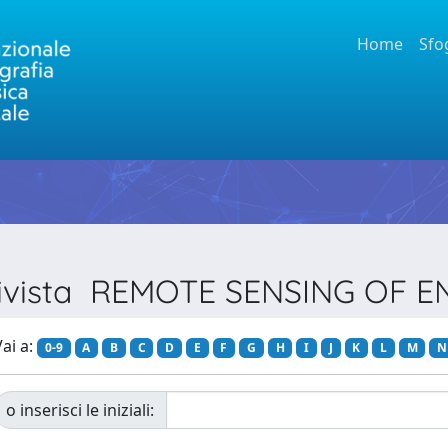
Home
Sfo
 Rivista REMOTE SENSING OF
ai a:
0-9
A
B
C
D
E
F
G
H
I
J
K
L
M
N
o inserisci le iniziali: