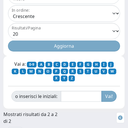
In ordine:
Risultati/Pagina
Vai a:
0-9
A
B
C
D
E
F
G
H
I
J
K
L
M
N
O
P
Q
R
S
T
U
V
W
X
Y
Z
o inserisci le iniziali:
Mostrati risultati da 2 a 2
di 2