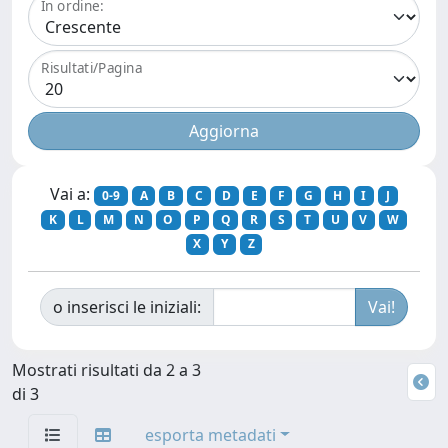
In ordine:
Risultati/Pagina
Vai a:
0-9
A
B
C
D
E
F
G
H
I
J
K
L
M
N
O
P
Q
R
S
T
U
V
W
X
Y
Z
o inserisci le iniziali:
Mostrati risultati da 2 a 3
di 3
esporta metadati