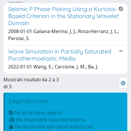
Seismic P Phase Picking Using a Kurtosis-
Based Criterion in the Stationary Wavelet
Domain
2008-01-01 Galiana-Merino, J. J.; Rosa-Herranz, J. L.;
Parolai, S.
Wave Simulation in Partially Saturated
Porothermoelastic Media
2022-01-01 Wang, E.; Carcione, J. M.; Ba, J.
Mostrati risultati da 2 a 3
di 3
Legenda icone
file ad accesso aperto
file disponibili sulla rete interna
file disponibili agli utenti autorizzati