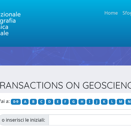
Home
Sfo
EEE TRANSACTIONS ON GEOSCIE
ai a:
0-9
A
B
C
D
E
F
G
H
I
J
K
L
M
N
o inserisci le iniziali: