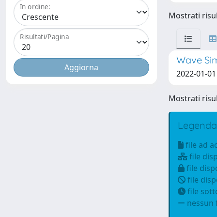
In ordine:
Mostrati risul
Risultati/Pagina
Wave Sim
2022-01-01 W
Mostrati risul
Legenda
file ad 
file dis
file disp
file disp
file sot
nessun f