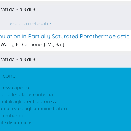
tati da 3 a 3 di 3
esporta metadati
ulation in Partially Saturated Porothermoelastic
ang, E.; Carcione, J. M.; Ba, J.
tati da 3 a 3 di 3
 icone
accesso aperto
ponibili sulla rete interna
onibili agli utenti autorizzati
onibili solo agli amministratori
to embargo
ile disponibile