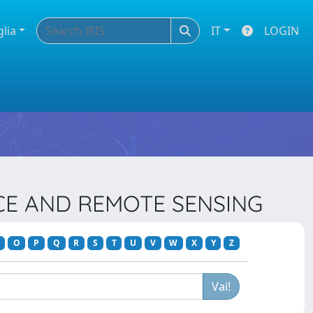
glia
IT
LOGIN
NCE AND REMOTE SENSING
O
P
Q
R
S
T
U
V
W
X
Y
Z