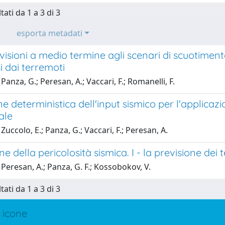
tati da 1 a 3 di 3
esporta metadati
visioni a medio termine agli scenari di scuotime
i dai terremoti
Panza, G.; Peresan, A.; Vaccari, F.; Romanelli, F.
ne deterministica dell'input sismico per l'applicazi
ale
Zuccolo, E.; Panza, G.; Vaccari, F.; Peresan, A.
ne della pericolosità sismica. I - la previsione d
Peresan, A.; Panza, G. F.; Kossobokov, V.
tati da 1 a 3 di 3
 icone