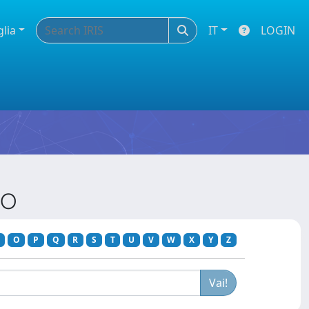
glia
IT
LOGIN
LO
O
P
Q
R
S
T
U
V
W
X
Y
Z