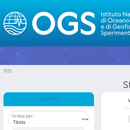
IRIS
S
Opzioni
V
Ordina per: