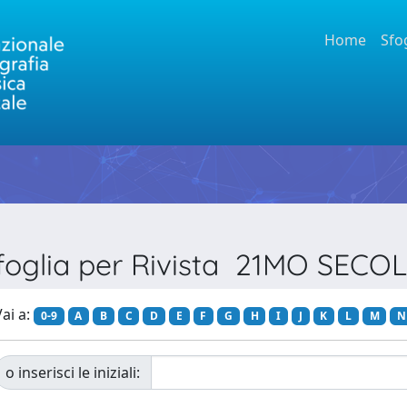
Home
Sfo
foglia per Rivista 21MO SECO
ai a:
0-9
A
B
C
D
E
F
G
H
I
J
K
L
M
N
o inserisci le iniziali: