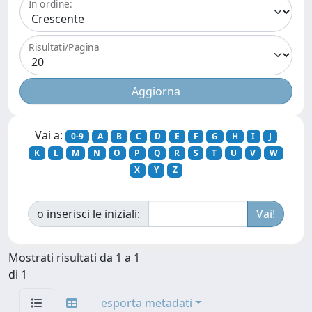
In ordine:
Risultati/Pagina
Vai a:
0-9
A
B
C
D
E
F
G
H
I
J
K
L
M
N
O
P
Q
R
S
T
U
V
W
X
Y
Z
o inserisci le iniziali:
Mostrati risultati da 1 a 1
di 1
esporta metadati