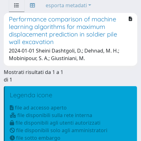
esporta metadati
Performance comparison of machine
learning algorithms for maximum
displacement prediction in soldier pile
wall excavation
2024-01-01 Sheini Dashtgoli, D.; Dehnad, M. H.;
Mobinipour, S. A.; Giustiniani, M.
Mostrati risultati da 1 a 1
di 1
Legenda icone
file ad accesso aperto
file disponibili sulla rete interna
file disponibili agli utenti autorizzati
file disponibili solo agli amministratori
file sotto embargo