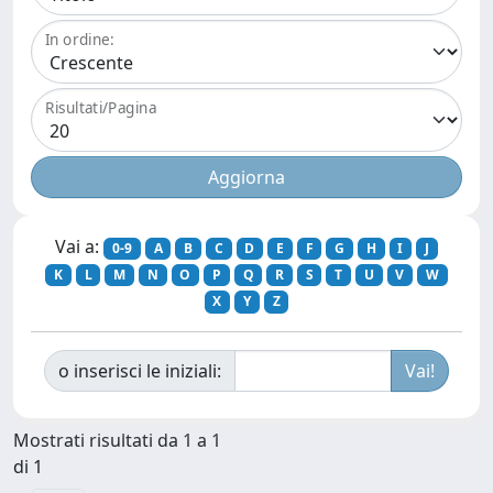
In ordine:
Risultati/Pagina
Vai a:
0-9
A
B
C
D
E
F
G
H
I
J
K
L
M
N
O
P
Q
R
S
T
U
V
W
X
Y
Z
o inserisci le iniziali:
Mostrati risultati da 1 a 1
di 1