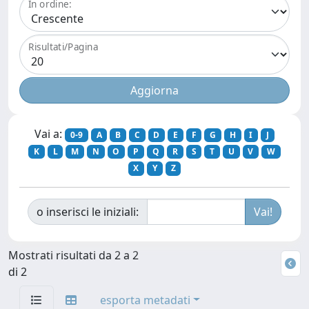
In ordine:
Risultati/Pagina
Vai a:
0-9
A
B
C
D
E
F
G
H
I
J
K
L
M
N
O
P
Q
R
S
T
U
V
W
X
Y
Z
o inserisci le iniziali:
Mostrati risultati da 2 a 2
di 2
esporta metadati