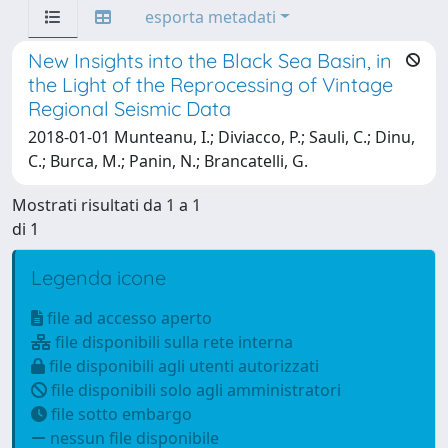
esporta metadati
New Insights into the Black Sea Basin, in
the Light of the Reprocessing of Vintage
Regional Seismic Data
2018-01-01 Munteanu, I.; Diviacco, P.; Sauli, C.; Dinu,
C.; Burca, M.; Panin, N.; Brancatelli, G.
Mostrati risultati da 1 a 1
di 1
Legenda icone
file ad accesso aperto
file disponibili sulla rete interna
file disponibili agli utenti autorizzati
file disponibili solo agli amministratori
file sotto embargo
nessun file disponibile