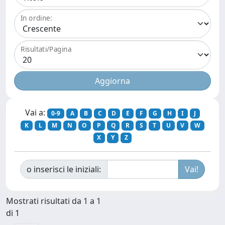
In ordine:
Risultati/Pagina
Vai a:
0-9
A
B
C
D
E
F
G
H
I
J
K
L
M
N
O
P
Q
R
S
T
U
V
W
X
Y
Z
o inserisci le iniziali:
Mostrati risultati da 1 a 1
di 1