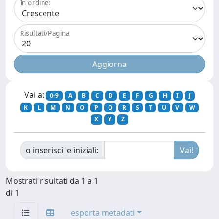
In ordine:
Risultati/Pagina
Vai a:
0-9
A
B
C
D
E
F
G
H
I
J
K
L
M
N
O
P
Q
R
S
T
U
V
W
X
Y
Z
o inserisci le iniziali:
Mostrati risultati da 1 a 1
di 1
esporta metadati