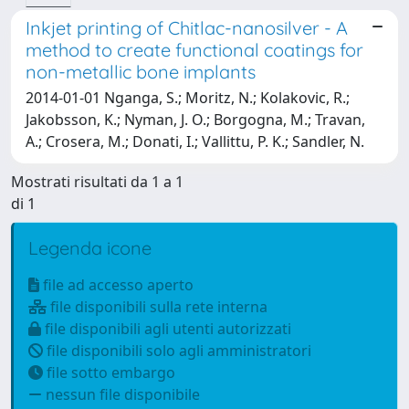
Inkjet printing of Chitlac-nanosilver - A
method to create functional coatings for
non-metallic bone implants
2014-01-01 Nganga, S.; Moritz, N.; Kolakovic, R.;
Jakobsson, K.; Nyman, J. O.; Borgogna, M.; Travan,
A.; Crosera, M.; Donati, I.; Vallittu, P. K.; Sandler, N.
Mostrati risultati da 1 a 1
di 1
Legenda icone
file ad accesso aperto
file disponibili sulla rete interna
file disponibili agli utenti autorizzati
file disponibili solo agli amministratori
file sotto embargo
nessun file disponibile