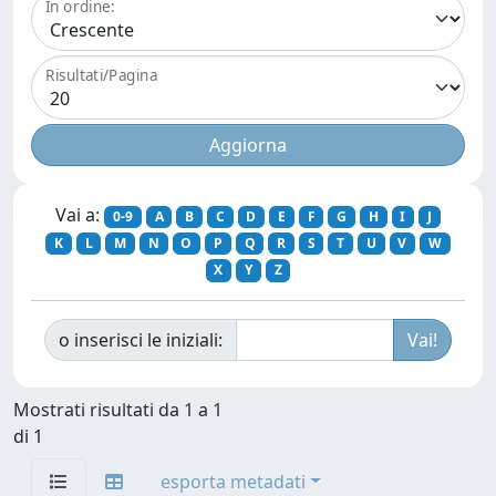
In ordine:
Risultati/Pagina
Vai a:
0-9
A
B
C
D
E
F
G
H
I
J
K
L
M
N
O
P
Q
R
S
T
U
V
W
X
Y
Z
o inserisci le iniziali:
Mostrati risultati da 1 a 1
di 1
esporta metadati