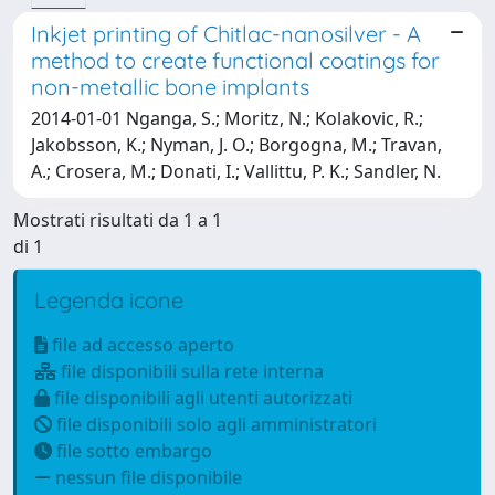
Inkjet printing of Chitlac-nanosilver - A
method to create functional coatings for
non-metallic bone implants
2014-01-01 Nganga, S.; Moritz, N.; Kolakovic, R.;
Jakobsson, K.; Nyman, J. O.; Borgogna, M.; Travan,
A.; Crosera, M.; Donati, I.; Vallittu, P. K.; Sandler, N.
Mostrati risultati da 1 a 1
di 1
Legenda icone
file ad accesso aperto
file disponibili sulla rete interna
file disponibili agli utenti autorizzati
file disponibili solo agli amministratori
file sotto embargo
nessun file disponibile