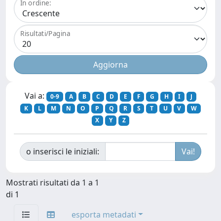
In ordine:
Risultati/Pagina
Vai a:
0-9
A
B
C
D
E
F
G
H
I
J
K
L
M
N
O
P
Q
R
S
T
U
V
W
X
Y
Z
o inserisci le iniziali:
Mostrati risultati da 1 a 1
di 1
esporta metadati