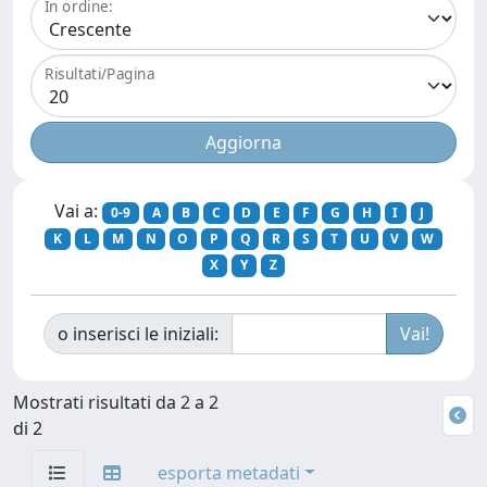
In ordine:
Risultati/Pagina
Vai a:
0-9
A
B
C
D
E
F
G
H
I
J
K
L
M
N
O
P
Q
R
S
T
U
V
W
X
Y
Z
o inserisci le iniziali:
Mostrati risultati da 2 a 2
di 2
esporta metadati