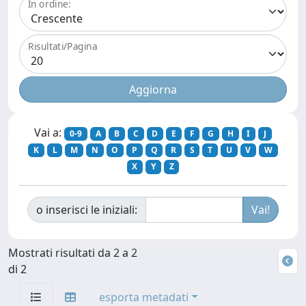
In ordine:
Risultati/Pagina
Vai a:
0-9
A
B
C
D
E
F
G
H
I
J
K
L
M
N
O
P
Q
R
S
T
U
V
W
X
Y
Z
o inserisci le iniziali:
Mostrati risultati da 2 a 2
di 2
esporta metadati