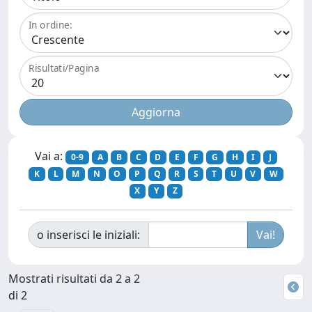
In ordine:
Risultati/Pagina
Vai a:
0-9
A
B
C
D
E
F
G
H
I
J
K
L
M
N
O
P
Q
R
S
T
U
V
W
X
Y
Z
o inserisci le iniziali:
Mostrati risultati da 2 a 2
di 2