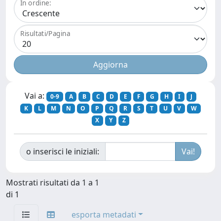
In ordine:
Risultati/Pagina
Vai a:
0-9
A
B
C
D
E
F
G
H
I
J
K
L
M
N
O
P
Q
R
S
T
U
V
W
X
Y
Z
o inserisci le iniziali:
Mostrati risultati da 1 a 1
di 1
esporta metadati