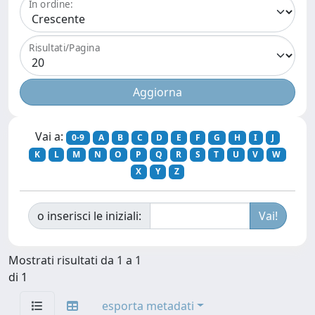
In ordine:
Risultati/Pagina
Vai a:
0-9
A
B
C
D
E
F
G
H
I
J
K
L
M
N
O
P
Q
R
S
T
U
V
W
X
Y
Z
o inserisci le iniziali:
Mostrati risultati da 1 a 1
di 1
esporta metadati