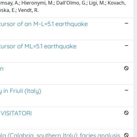
Ramsay, A.; Hieronymi, M.; Dall'Olmo, G.; Ligi, M.; Kovach,
ska, E.; Vendt, R.
ecursor of an M-L=5.1 earthquake
ecursor of ML=5.1 earthquake
on
n Friuli (Italy)
VISITATORI
 (Calabria, southern Italy): facies analysis