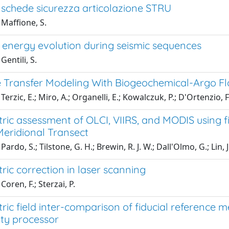
 schede sicurezza articolazione STRU
Maffione, S.
 energy evolution during seismic sequences
Gentili, S.
e Transfer Modeling With Biogeochemical-Argo Fl
erzic, E.; Miro, A.; Organelli, E.; Kowalczuk, P.; D'Ortenzio, F.
ric assessment of OLCI, VIIRS, and MODIS using 
Meridional Transect
ardo, S.; Tilstone, G. H.; Brewin, R. J. W.; Dall'Olmo, G.; Lin, J.
ic correction in laser scanning
oren, F.; Sterzai, P.
ric field inter-comparison of fiducial reference
y processor