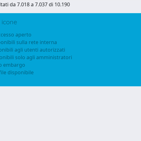
ltati da 7.018 a 7.037 di 10.190
 icone
accesso aperto
ponibili sulla rete interna
onibili agli utenti autorizzati
onibili solo agli amministratori
to embargo
ile disponibile