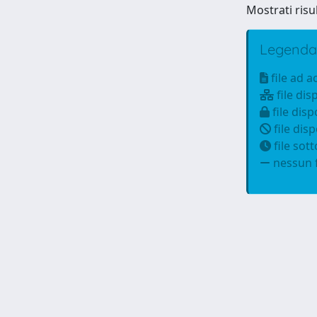
Mostrati risu
Legenda
file ad 
file dis
file disp
file disp
file sot
nessun f