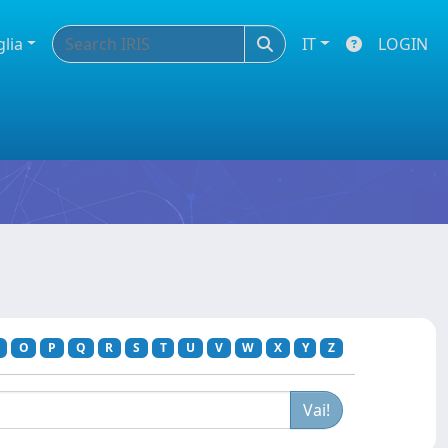
glia
IT
LOGIN
O
P
Q
R
S
T
U
V
W
X
Y
Z