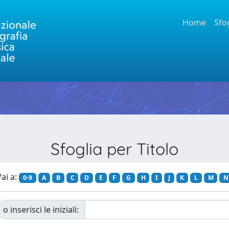
Home
Sfo
Sfoglia per Titolo
ai a:
0-9
A
B
C
D
E
F
G
H
I
J
K
L
M
N
o inserisci le iniziali: