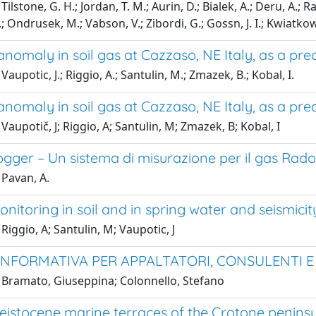
ilstone, G. H.; Jordan, T. M.; Aurin, D.; Bialek, A.; Deru, A.; 
I.; Ondrusek, M.; Vabson, V.; Zibordi, G.; Gossn, J. I.; Kwiatkow
nomaly in soil gas at Cazzaso, NE Italy, as a pr
aupotic, J.; Riggio, A.; Santulin, M.; Zmazek, B.; Kobal, I.
nomaly in soil gas at Cazzaso, NE Italy, as a pr
Vaupotič, J; Riggio, A; Santulin, M; Zmazek, B; Kobal, I
gger – Un sistema di misurazione per il gas Rad
 Pavan, A.
itoring in soil and in spring water and seismicity i
Riggio, A; Santulin, M; Vaupotic, J
INFORMATIVA PER APPALTATORI, CONSULENTI E 
 Bramato, Giuseppina; Colonnello, Stefano
eistocene marine terraces of the Crotone peninsula