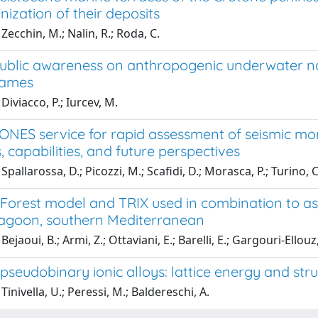
ization of their deposits
Zecchin, M.; Nalin, R.; Roda, C.
public awareness on anthropogenic underwater noi
games
Diviacco, P.; Iurcev, M.
NES service for rapid assessment of seismic mome
 capabilities, and future perspectives
pallarossa, D.; Picozzi, M.; Scafidi, D.; Morasca, P.; Turino, C.
orest model and TRIX used in combination to ass
Lagoon, southern Mediterranean
ejaoui, B.; Armi, Z.; Ottaviani, E.; Barelli, E.; Gargouri-Ellouz, E
eudobinary ionic alloys: lattice energy and stru
Tinivella, U.; Peressi, M.; Baldereschi, A.