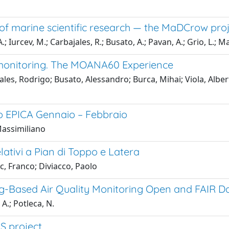
d of marine scientific research — the MaDCrow pro
; Iurcev, M.; Carbajales, R.; Busato, A.; Pavan, A.; Grio, L.; Mal
 monitoring. The MOANA60 Experience
les, Rodrigo; Busato, Alessandro; Burca, Mihai; Viola, Alberto
tto EPICA Gennaio – Febbraio
Massimiliano
ativi a Pian di Toppo e Latera
c, Franco; Diviacco, Paolo
-Based Air Quality Monitoring Open and FAIR Da
 A.; Potleca, N.
S project