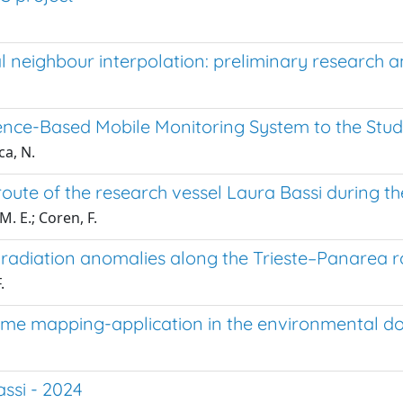
l neighbour interpolation: preliminary research a
 Science-Based Mobile Monitoring System to the St
ca, N.
ute of the research vessel Laura Bassi during t
M. E.; Coren, F.
 radiation anomalies along the Trieste–Panarea 
.
ime mapping-application in the environmental d
assi - 2024