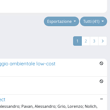
Esportazione
Tutti (41)
1
2
3
aggio ambientale low-cost
ect
 Alessandro; Pavan, Alessandro; Grio, Lorenzo; Nolich,