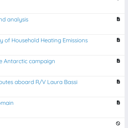
nd analysis
udy of Household Heating Emissions
he Antarctic campaign
routes aboard R/V Laura Bassi
omain