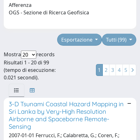
Afferenza
OGS - Sezione di Ricerca Geofisica
Esportazione
Tutti (99)
Mostra
records
Risultati 1 - 20 di 99
(tempo di esecuzione:
1
2
3
4
5
0.021 secondi).
3-D Tsunami Coastal Hazard Mapping in
Sri Lanka by Very-High Resolution
Airborne and Spaceborne Remote-
Sensing
2007-01-01 Ferrucci, F.; Calabretta, G.; Coren, F.;