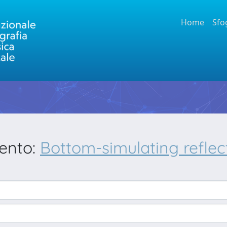
Home
Sfo
mento:
Bottom-simulating reflect