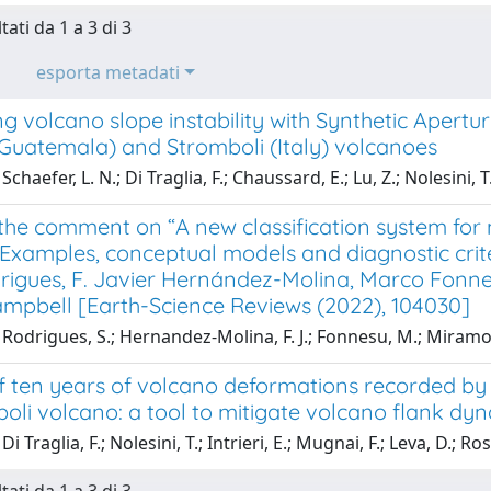
tati da 1 a 3 di 3
esporta metadati
g volcano slope instability with Synthetic Apert
Guatemala) and Stromboli (Italy) volcanoes
chaefer, L. N.; Di Traglia, F.; Chaussard, E.; Lu, Z.; Nolesini, T
the comment on “A new classification system for m
 Examples, conceptual models and diagnostic crit
rigues, F. Javier Hernández-Molina, Marco Fonne
ampbell [Earth-Science Reviews (2022), 104030]
Rodrigues, S.; Hernandez-Molina, F. J.; Fonnesu, M.; Miramon
f ten years of volcano deformations recorded b
oli volcano: a tool to mitigate volcano flank dyn
i Traglia, F.; Nolesini, T.; Intrieri, E.; Mugnai, F.; Leva, D.; Ros