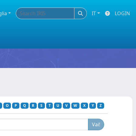
glia
IT
LOGIN
O
P
Q
R
S
T
U
V
W
X
Y
Z