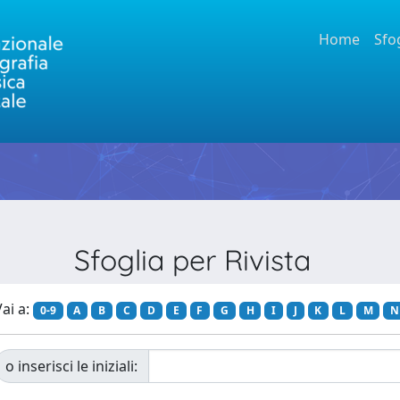
Home
Sfo
Sfoglia per Rivista
ai a:
0-9
A
B
C
D
E
F
G
H
I
J
K
L
M
N
o inserisci le iniziali: