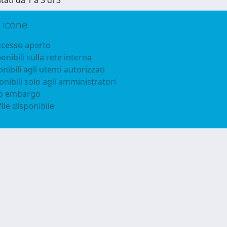
tati da 1 a 3 di 3
 icone
accesso aperto
ponibili sulla rete interna
onibili agli utenti autorizzati
onibili solo agli amministratori
to embargo
ile disponibile