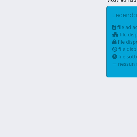
Mostrati risul
Legenda
file ad 
file dis
file disp
file disp
file sot
nessun f
Powered by
IRIS
-
about IRIS
-
Utilizzo dei cookie