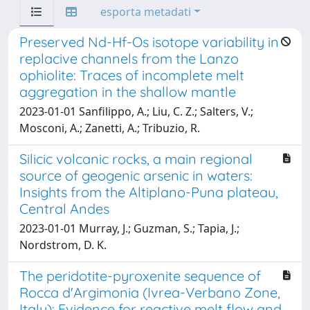
esporta metadati
Preserved Nd-Hf-Os isotope variability in
replacive channels from the Lanzo
ophiolite: Traces of incomplete melt
aggregation in the shallow mantle
2023-01-01 Sanfilippo, A.; Liu, C. Z.; Salters, V.;
Mosconi, A.; Zanetti, A.; Tribuzio, R.
Silicic volcanic rocks, a main regional
source of geogenic arsenic in waters:
Insights from the Altiplano-Puna plateau,
Central Andes
2023-01-01 Murray, J.; Guzman, S.; Tapia, J.;
Nordstrom, D. K.
The peridotite-pyroxenite sequence of
Rocca d'Argimonia (Ivrea-Verbano Zone,
Italy): Evidence for reactive melt flow and