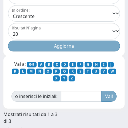
In ordine:
Risultati/Pagina
Vai a:
0-9
A
B
C
D
E
F
G
H
I
J
K
L
M
N
O
P
Q
R
S
T
U
V
W
X
Y
Z
o inserisci le iniziali:
Mostrati risultati da 1 a 3
di 3