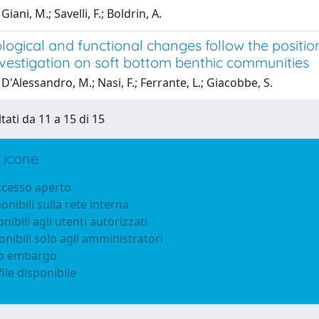
iani, M.; Savelli, F.; Boldrin, A.
ogical and functional changes follow the position
nvestigation on soft bottom benthic communities
D'Alessandro, M.; Nasi, F.; Ferrante, L.; Giacobbe, S.
tati da 11 a 15 di 15
 icone
accesso aperto
ponibili sulla rete interna
onibili agli utenti autorizzati
onibili solo agli amministratori
to embargo
ile disponibile