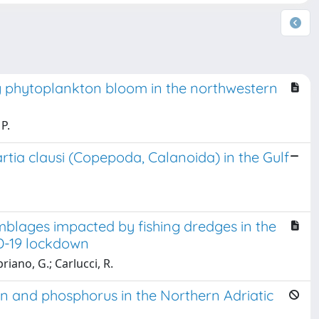
ng phytoplankton bloom in the northwestern
P.
rtia clausi (Copepoda, Calanoida) in the Gulf
mblages impacted by fishing dredges in the
ID-19 lockdown
priano, G.; Carlucci, R.
en and phosphorus in the Northern Adriatic