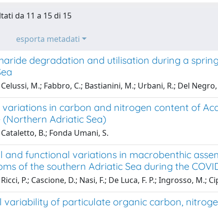
tati da 11 a 15 di 15
esporta metadati
haride degradation and utilisation during a spri
Sea
Celussi, M.; Fabbro, C.; Bastianini, M.; Urbani, R.; Del Negro, 
variations in carbon and nitrogen content of Aca
e (Northern Adriatic Sea)
Cataletto, B.; Fonda Umani, S.
l and functional variations in macrobenthic asse
toms of the southern Adriatic Sea during the COV
icci, P.; Cascione, D.; Nasi, F.; De Luca, F. P.; Ingrosso, M.; Ci
variability of particulate organic carbon, nitrog