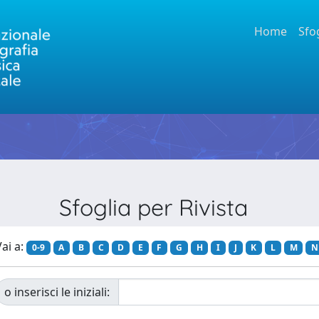
Home
Sfo
Sfoglia per Rivista
ai a:
0-9
A
B
C
D
E
F
G
H
I
J
K
L
M
N
o inserisci le iniziali: