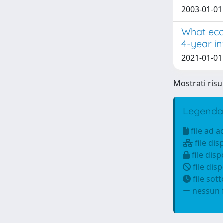
2003-01-01 G
What ecol
4-year i
2021-01-01 
Mostrati risul
Legenda
file ad 
file dis
file disp
file disp
file sot
nessun f