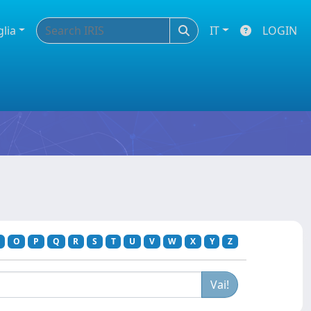
glia
IT
LOGIN
O
P
Q
R
S
T
U
V
W
X
Y
Z